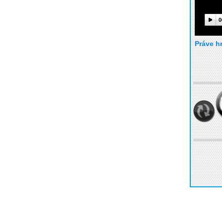
0
Práve h