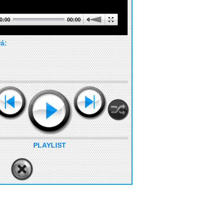
0:00
00:00
rá:
PLAYLIST