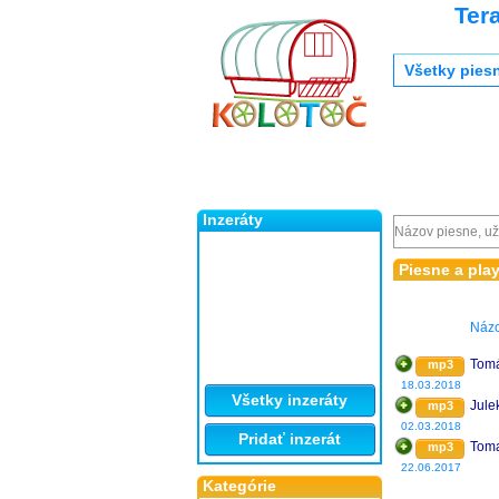
Ter
Všetky pies
Inzeráty
Piesne a pla
Náz
Tomá
mp3
18.03.2018
Všetky inzeráty
Jule
mp3
02.03.2018
Pridať inzerát
Toma
mp3
22.06.2017
Kategórie