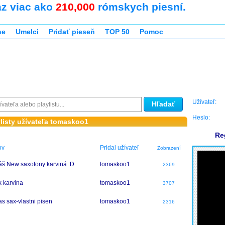
az viac ako
210,000
rómskych piesní.
ne
Umelci
Pridať pieseň
TOP 50
Pomoc
Užívateľ:
Hľadať
Heslo:
ylisty užívateľa tomaskoo1
Re
ov
Pridal užívateľ
Zobrazení
š New saxofony karviná :D
tomaskoo1
2369
k karvina
tomaskoo1
3707
s sax-vlastni pisen
tomaskoo1
2316