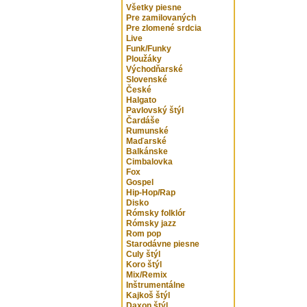
Všetky piesne
Pre zamilovaných
Pre zlomené srdcia
Live
Funk/Funky
Ploužáky
Východňarské
Slovenské
České
Halgato
Pavlovský štýl
Čardáše
Rumunské
Maďarské
Balkánske
Cimbalovka
Fox
Gospel
Hip-Hop/Rap
Disko
Rómsky folklór
Rómsky jazz
Rom pop
Starodávne piesne
Culy štýl
Koro štýl
Mix/Remix
Inštrumentálne
Kajkoš štýl
Daxon štýl