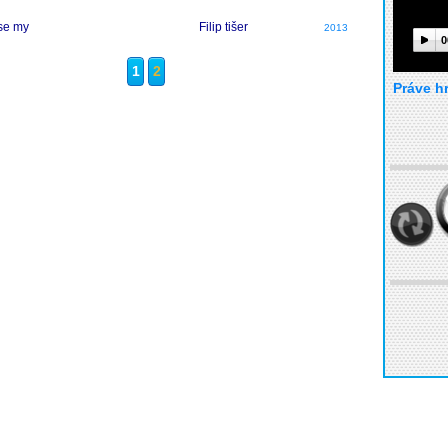
 se my
Filip tišer
2013
0
1
2
Práve h