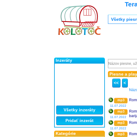
Ter
Všetky pies
Inzeráty
Piesne a playl
<<
<
Náz
Rome
mp3
11.07.2022
Všetky inzeráty
Rome
mp3
barij
11.07.2022
Pridať inzerát
Rome
mp3
11.07.2022
Kategórie
Rome
mp3