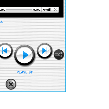
0:00
00:00
rá:
PLAYLIST