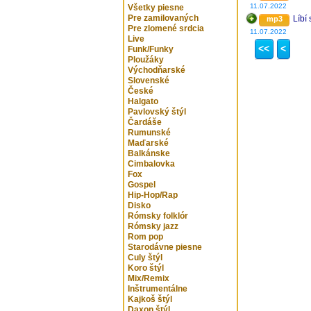
11.07.2022
Všetky piesne
Pre zamilovaných
Líbí
mp3
Pre zlomené srdcia
11.07.2022
Live
<<
<
Funk/Funky
Ploužáky
Východňarské
Slovenské
České
Halgato
Pavlovský štýl
Čardáše
Rumunské
Maďarské
Balkánske
Cimbalovka
Fox
Gospel
Hip-Hop/Rap
Disko
Rómsky folklór
Rómsky jazz
Rom pop
Starodávne piesne
Culy štýl
Koro štýl
Mix/Remix
Inštrumentálne
Kajkoš štýl
Daxon štýl