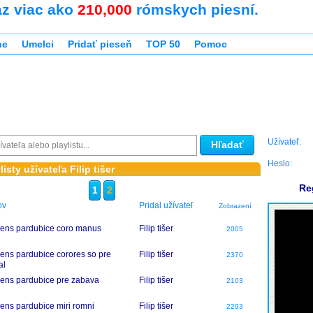
az viac ako
210,000
rómskych piesní.
ne
Umelci
Pridať pieseň
TOP 50
Pomoc
Užívateľ:
Hľadať
Heslo:
isty užívateľa Filip tišer
Re
1
2
ov
Pridal užívateľ
Zobrazení
ns pardubice coro manus
Filip tišer
2005
ns pardubice corores so pre
Filip tišer
2370
al
ns pardubice pre zabava
Filip tišer
2103
ns pardubice miri romni
Filip tišer
2293