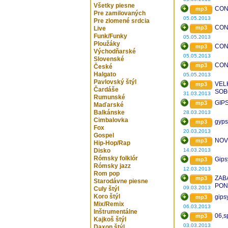
Všetky piesne
CON
mp3
Pre zamilovaných
05.05.2013
Pre zlomené srdcia
CON
mp3
Live
Funk/Funky
05.05.2013
Ploužáky
CON
mp3
Východňarské
05.05.2013
Slovenské
CON
mp3
České
Halgato
05.05.2013
Pavlovský štýl
VEL
mp3
Čardáše
SOB
31.03.2013
Rumunské
PON
GIP
mp3
Maďarské
Balkánske
28.03.2013
Cimbalovka
gyps
mp3
Fox
20.03.2013
Gospel
NOV
mp3
Hip-Hop/Rap
Disko
14.03.2013
Rómsky folklór
Gips
mp3
Rómsky jazz
12.03.2013
Rom pop
ZAB
mp3
Starodávne piesne
PON
09.03.2013
Culy štýl
SOB
Koro štýl
gips
mp3
Mix/Remix
06.03.2013
Inštrumentálne
06,s
mp3
Kajkoš štýl
03.03.2013
Daxon štýl