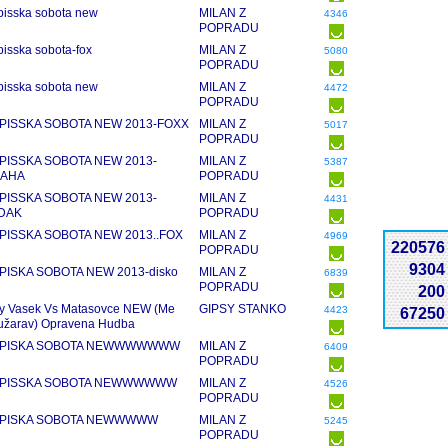
pisska sobota new
MILAN Z
4346
POPRADU
pisska sobota-fox
MILAN Z
5080
POPRADU
pisska sobota new
MILAN Z
4472
POPRADU
SPISSKA SOBOTA NEW 2013-FOXX
MILAN Z
5017
POPRADU
SPISSKA SOBOTA NEW 2013-
MILAN Z
5387
AHA
POPRADU
SPISSKA SOBOTA NEW 2013-
MILAN Z
4431
DAK
POPRADU
SPISSKA SOBOTA NEW 2013..FOX
MILAN Z
4969
220576
POPRADU
9304
SPISKA SOBOTA NEW 2013-disko
MILAN Z
6839
POPRADU
200
y Vasek Vs Matasovce NEW (Me
GIPSY STANKO
4423
67250
 užarav) Opravena Hudba
SPISKA SOBOTA NEWWWWWWW
MILAN Z
6409
POPRADU
SPISSKA SOBOTA NEWWWWWW
MILAN Z
4526
POPRADU
SPISKA SOBOTA NEWWWWW
MILAN Z
5245
POPRADU