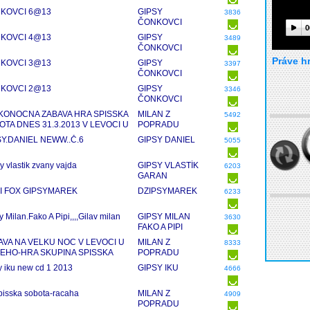
PRAHA
KOVCI 6@13
GIPSY
3836
ČONKOVCI
0
PRAHA
KOVCI 4@13
GIPSY
3489
ČONKOVCI
PRAHA
Práve h
KOVCI 3@13
GIPSY
3397
ČONKOVCI
PRAHA
KOVCI 2@13
GIPSY
3346
ČONKOVCI
PRAHA
KONOCNA ZABAVA HRA SPISSKA
MILAN Z
5492
OTA DNES 31.3.2013 V LEVOCI U
POPRADU
EHO
SY.DANIEL NEWW..Č.6
GIPSY DANIEL
5055
y vlastik zvany vajda
GIPSY VLASTÍK
6203
GARAN
I FOX GIPSYMAREK
DZIPSYMAREK
6233
y Milan.Fako A Pipi,,,,Gilav milan
GIPSY MILAN
3630
FAKO A PIPI
AVA NA VELKU NOC V LEVOCI U
MILAN Z
8333
EHO-HRA SKUPINA SPISSKA
POPRADU
OTA
y iku new cd 1 2013
GIPSY IKU
4666
pisska sobota-racaha
MILAN Z
4909
POPRADU