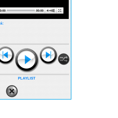
0:00
00:00
rá:
PLAYLIST