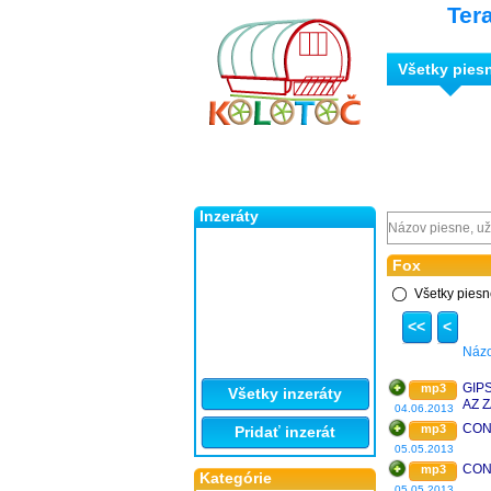
Ter
Všetky pies
Inzeráty
Fox
Všetky pies
<<
<
Náz
GIPS
mp3
Všetky inzeráty
AZ Z
04.06.2013
CON
mp3
Pridať inzerát
05.05.2013
CON
mp3
Kategórie
05.05.2013