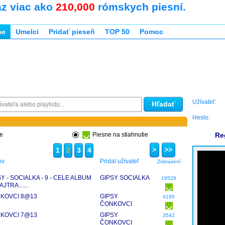
az viac ako
210,000
rómskych piesní.
ne
Umelci
Pridať pieseň
TOP 50
Pomoc
Užívateľ:
Hľadať
Heslo:
ne
Piesne na stiahnutie
Re
>
>>
1
2
3
4
ov
Pridal užívateľ
Zobrazení
Y - SOCIALKA - 9 - CELE ALBUM
GIPSY SOCIÁLKA
19528
AJTRA......
KOVCI 8@13
GIPSY
4195
ČONKOVCI
PRAHA
KOVCI 7@13
GIPSY
3542
ČONKOVCI