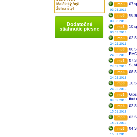
Malčický štýl
07.s
mp3
Žehra štýl
03.03.2013
08.s
mp3
03.03.2013
Dodatočné
10.s
mp3
stiahnutie piesne
03.03.2013
02.
mp3
24.02.2013
06.
mp3
RAC
24.02.2013
07.
mp3
SLA
24.02.2013
08.
mp3
24.02.2013
10.
mp3
24.02.2013
Gips
mp3
thut
04.02.2013
02 
mp3
15.01.2013
03.
mp3
15.01.2013
04 
mp3
15.01.2013