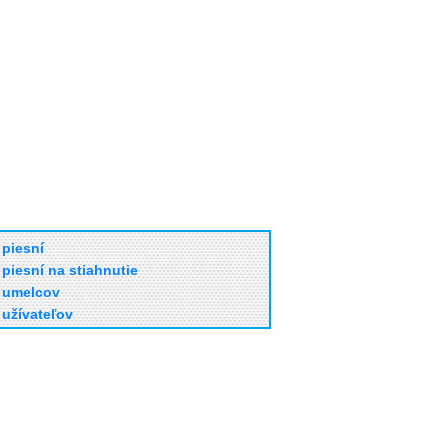
piesní
piesní na stiahnutie
umelcov
užívateľov