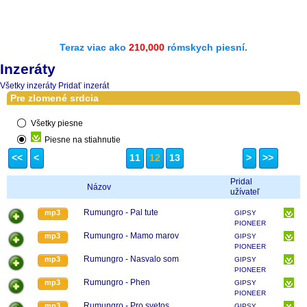
Teraz viac ako
210,000
rómskych piesní.
Inzeráty
Všetky inzeráty
Pridať inzerát
Pre zlomené srdcia
Všetky piesne
Piesne na stiahnutie
<<
<
11
12
13
>
>>
Pridal
Názov
užívateľ
Rumungro - Pal tute
mp3
GIPSY
PIONEER
Rumungro - Mamo marov
mp3
GIPSY
PIONEER
Rumungro - Nasvalo som
mp3
GIPSY
PIONEER
Rumungro - Phen
mp3
GIPSY
PIONEER
Rumungro - Pro svetos
mp3
GIPSY