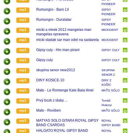
PIONEER
Rumungro - Baro Ľil
mp3
GIPSY
PIONEER
Rumungro - Duralatar
mp3
GIPSY
PIONEER
micki a mirek 2012 mangelas man
mp3
MICKIGENT
mangelas opravena
micki sladak sar man odel na sastarela
mp3
MICKIGENT
Gipsy culy - Hin man pirani
mp3
GIPSY CULY
Gipsy culy
mp3
GIPSY CULY
skupina senor new2012
mp3
SKUPINA
SENOR Z
KOŠÍC
DINY KOSICE-10
mp3
DINY Z
KOŠÍC
Mato - Le Romenge Kale Bala ilinel
mp3
MAŤO SÓLO
Prvý bozk z lásky ...
mp3
Tomáš
Hulenyi
Mato - Roviben
mp3
MAŤO SÓLO
MATYAS SOLO GITARA ROYAL GIPSY
mp3
ROYAL
BAND CSARDAS
GIPSY BAND
RENE BIKAR
HALGATO ROYAL GIPSY BAND
mp3
ROYAL