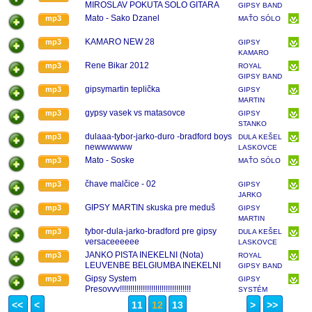
MIROSLAV POKUTA SOLO GITARA
GIPSY BAND
RENE BIKAR
Mato - Sako Dzanel
mp3
MAŤO SÓLO
KAMARO NEW 28
mp3
GIPSY
KAMARO
MALČICE
Rene Bikar 2012
mp3
ROYAL
GIPSY BAND
RENE BIKAR
gipsymartin teplička
mp3
GIPSY
MARTIN
TEPLIČKA
gypsy vasek vs matasovce
mp3
GIPSY
KLAUNI
STANKO
dulaaa-tybor-jarko-duro -bradford boys
mp3
DULA KEŠEL
newwwwww
LASKOVCE
Mato - Soske
mp3
MAŤO SÓLO
čhave malčice - 02
mp3
GIPSY
JARKO
MALČICE
GIPSY MARTIN skuska pre meduš
mp3
GIPSY
MARTIN
TEPLIČKA
tybor-dula-jarko-bradford pre gipsy
mp3
DULA KEŠEL
KLAUNI
versaceeeeee
LASKOVCE
JANKO PISTA INEKELNI (Nota)
mp3
ROYAL
LEUVENBE BELGIUMBA INEKELNI
GIPSY BAND
RENE BIKAR
Gipsy System
mp3
GIPSY
Presovvv!!!!!!!!!!!!!!!!!!!!!!!!!!!!!!!!!!
SYSTÉM
<<
<
11
12
13
>
>>