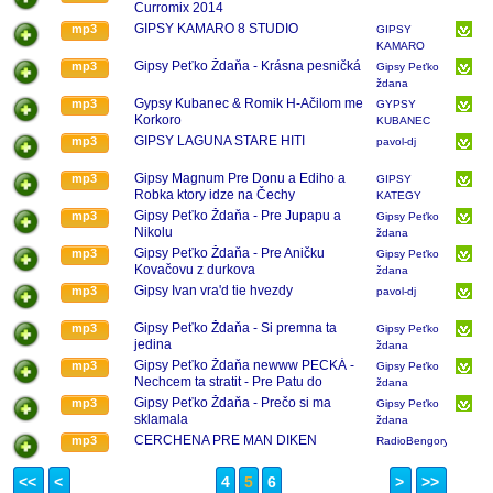
Curromix 2014
GIPSY KAMARO 8 STUDIO
mp3
GIPSY
KAMARO
MALČICE
Gipsy Peťko Ždaňa - Krásna pesničká
mp3
Gipsy Peťko
ždana
Gypsy Kubanec & Romik H-Ačilom me
mp3
GYPSY
Korkoro
KUBANEC
ZDIEĽAJ
GIPSY LAGUNA STARE HITI
mp3
pavol-dj
Gipsy Magnum Pre Donu a Ediho a
mp3
GIPSY
Robka ktory idze na Čechy
KATEGY
Gipsy Peťko Ždaňa - Pre Jupapu a
mp3
Gipsy Peťko
Nikolu
ždana
Gipsy Peťko Ždaňa - Pre Aničku
mp3
Gipsy Peťko
Kovačovu z durkova
ždana
Gipsy Ivan vra'd tie hvezdy
mp3
pavol-dj
Gipsy Peťko Ždaňa - Si premna ta
mp3
Gipsy Peťko
jedina
ždana
Gipsy Peťko Ždaňa newww PECKÁ -
mp3
Gipsy Peťko
Nechcem ta stratit - Pre Patu do
ždana
Durkova
Gipsy Peťko Ždaňa - Prečo si ma
mp3
Gipsy Peťko
sklamala
ždana
CERCHENA PRE MAN DIKEN
mp3
RadioBengory
<<
<
4
5
6
>
>>