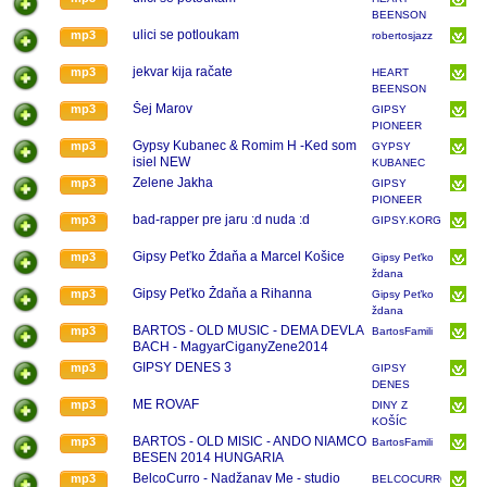
BEENSON
...BAND
ulici se potloukam
mp3
robertosjazz
jekvar kija račate
mp3
HEART
BEENSON
...BAND
Šej Marov
mp3
GIPSY
PIONEER
Gypsy Kubanec & Romim H -Ked som
mp3
GYPSY
isiel NEW
KUBANEC
ZDIEĽAJ
Zelene Jakha
mp3
GIPSY
PIONEER
bad-rapper pre jaru :d nuda :d
mp3
GIPSY.KORG.PA.1X.
Gipsy Peťko Ždaňa a Marcel Košice
mp3
Gipsy Peťko
ždana
Gipsy Peťko Ždaňa a Rihanna
mp3
Gipsy Peťko
ždana
BARTOS - OLD MUSIC - DEMA DEVLA
mp3
BartosFamili
BACH - MagyarCiganyZene2014
GIPSY DENES 3
mp3
GIPSY
DENES
ME ROVAF
mp3
DINY Z
KOŠÍC
BARTOS - OLD MISIC - ANDO NIAMCO
mp3
BartosFamili
BESEN 2014 HUNGARIA
BelcoCurro - Nadžanav Me - studio
mp3
BELCOCURRO