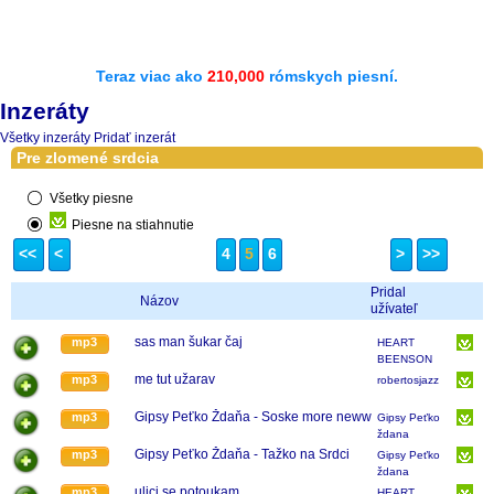
Teraz viac ako
210,000
rómskych piesní.
Inzeráty
Všetky inzeráty
Pridať inzerát
Pre zlomené srdcia
Všetky piesne
Piesne na stiahnutie
<<
<
4
5
6
>
>>
Pridal
Názov
užívateľ
sas man šukar čaj
mp3
HEART
BEENSON
...BAND
me tut užarav
mp3
robertosjazz
Gipsy Peťko Ždaňa - Soske more neww
mp3
Gipsy Peťko
ždana
Gipsy Peťko Ždaňa - Tažko na Srdci
mp3
Gipsy Peťko
ždana
ulici se potoukam
mp3
HEART