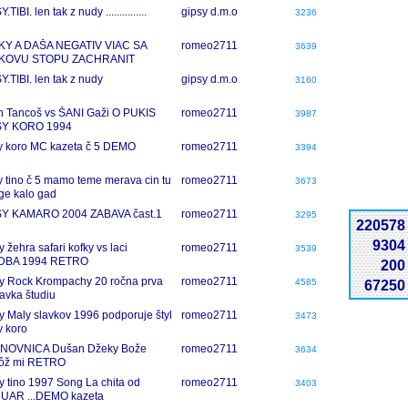
.TIBI. len tak z nudy ...............
gipsy d.m.o
3236
KY A DAŠA NEGATIV VIAC SA
romeo2711
3639
KOVU STOPU ZACHRANIT
ALO
Y.TIBI. len tak z nudy
gipsy d.m.o
3160
n Tancoš vs ŠANI Gaži O PUKIS
romeo2711
3987
SY KORO 1994
y koro MC kazeta č 5 DEMO
romeo2711
3394
y tino č 5 mamo teme merava cin tu
romeo2711
3673
e kalo gad
SY KAMARO 2004 ZABAVA čast.1
romeo2711
3295
220578
9304
 žehra safari kofky vs laci
romeo2711
3539
DBA 1994 RETRO
200
y Rock Krompachy 20 ročna prva
romeo2711
4585
67250
avka študiu
y Maly slavkov 1996 podporuje štyl
romeo2711
3473
y koro
NOVNICA Dušan Džeky Bože
romeo2711
3634
ôž mi RETRO
y tino 1997 Song La chita od
romeo2711
3403
UAR ...DEMO kazeta