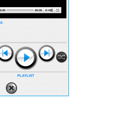
0:00
00:00
rá:
PLAYLIST