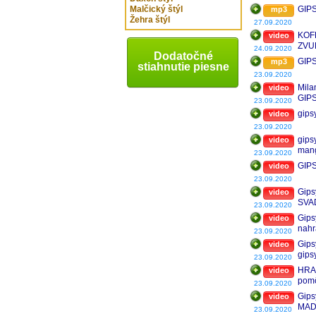
Malčický štýl
GIPSY
mp3
Žehra štýl
27.09.2020
KOF
video
ZVU
24.09.2020
Dodatočné
NED
GIPS
mp3
stiahnutie piesne
23.09.2020
Mila
video
GIP
23.09.2020
gips
video
23.09.2020
gips
video
mang
23.09.2020
GIP
video
23.09.2020
Gipsy
video
SVA
23.09.2020
Gips
video
nahr
23.09.2020
Gips
video
gips
23.09.2020
HRA
video
pom
23.09.2020
Gips
video
MAD
23.09.2020