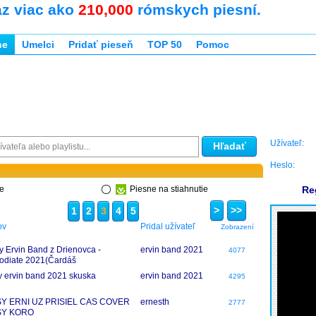
az viac ako
210,000
rómskych piesní.
ne
Umelci
Pridať pieseň
TOP 50
Pomoc
Užívateľ:
Hľadať
Heslo:
ne
Piesne na stiahnutie
Re
>
>>
1
2
3
4
5
ov
Pridal užívateľ
Zobrazení
y Ervin Band z Drienovca -
ervin band 2021
4077
diate 2021(Čardáš
y ervin band 2021 skuska
ervin band 2021
4295
SY ERNI UZ PRISIEL CAS COVER
ernesth
2777
SY KORO