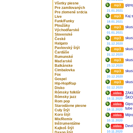
Všetky piesne
gips
mp3
Pre zamilovaných
21.01.2021
Pre zlomené srdcia
Kaj 
mp3
Live
Funk/Funky
18.01.2021
Ploužáky
skuska
mp3
Východňarské
01.01.2021
Slovenské
skusk
mp3
České
Halgato
31.12.2020
Pavlovský štýl
skuska
mp3
Čardáše
31.12.2020
Rumunské
skusk
mp3
Maďarské
Balkánske
25.12.2020
Cimbalovka
skuska
mp3
Fox
20.12.2020
Gospel
skus
mp3
Hip-Hop/Rap
Disko
02.12.2020
Rómsky folklór
ZÁK
video
Rómsky jazz
ŠKO
16.11.2020
Rom pop
Bard
Gips
video
Starodávne piesne
202
tube
16.11.2020
Culy štýl
Koro štýl
Mijro
video
Mix/Remix
10.11.2020
Inštrumentálne
Devl
video
Kajkoš štýl
10.11.2020
Daxon štýl