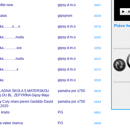
ytibi new
gipsy d.m.o
3497
0
salas
gipsyrom
4048
Práve h
..........x.....x
gipsy d.m.o
3579
a..............nuda
gipsy d.m.o
3345
...............xxx
gipsy d.m.o
3356
a..............nuda
gipsy d.m.o
3312
...............x
gipsy d.m.o
3272
ka
gipsy d.m.o
3535
LADNÁ ŠKOLA S MATERSKOU
yamaha psr s750
3628
LOU BL. ZEFYRÍNA Gipsy Majo
ejov paltute me dzav oficial klip
y Culy zmes piesni čardáše David
yamaha psr s750
4444
0
 2020
 kralis
P.G
4891
a vaker manca
P.G
4849