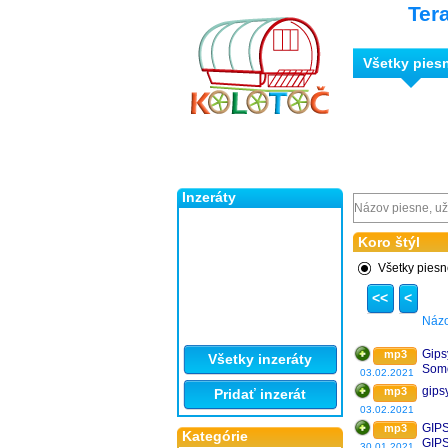
Ter
Všetky pies
Inzeráty
Koro štýl
Všetky pies
<<
<
Náz
Gips
mp3
Všetky inzeráty
Somo
03.02.2021
gips
mp3
Pridať inzerát
03.02.2021
GIP
mp3
Kategórie
GIP
30.01.2021