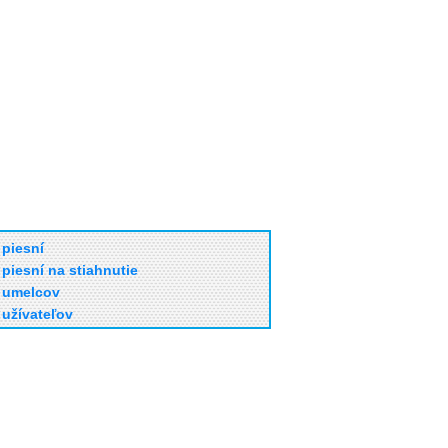
piesní
piesní na stiahnutie
umelcov
užívateľov