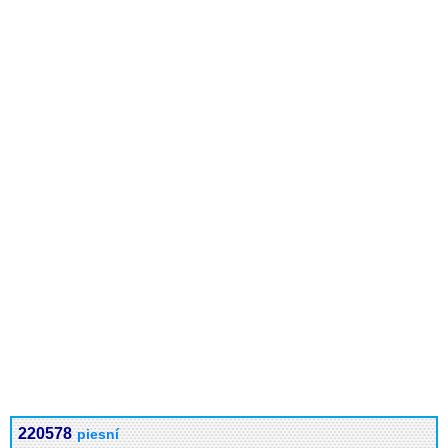
220578
piesní