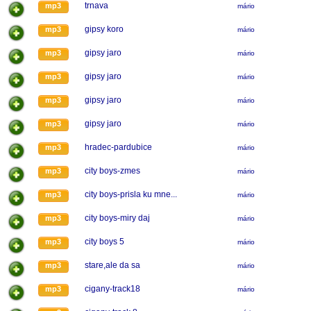
trnava
mp3
mário
gipsy koro
mp3
mário
gipsy jaro
mp3
mário
gipsy jaro
mp3
mário
gipsy jaro
mp3
mário
gipsy jaro
mp3
mário
hradec-pardubice
mp3
mário
city boys-zmes
mp3
mário
city boys-prisla ku mne...
mp3
mário
city boys-miry daj
mp3
mário
city boys 5
mp3
mário
stare,ale da sa
mp3
mário
cigany-track18
mp3
mário