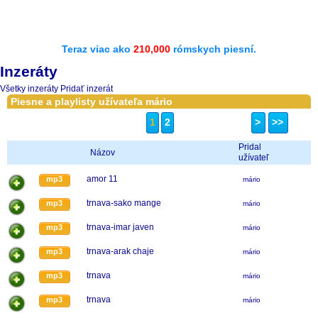
Teraz viac ako
210,000
rómskych piesní.
Inzeráty
Všetky inzeráty
Pridať inzerát
Piesne a playlisty užívateľa mário
1
2
>
>>
Pridal
Názov
užívateľ
amor 11
mp3
mário
trnava-sako mange
mp3
mário
trnava-imar javen
mp3
mário
trnava-arak chaje
mp3
mário
trnava
mp3
mário
trnava
mp3
mário