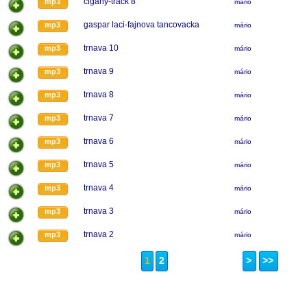
cigany-track 8
mp3
mário
gaspar laci-fajnova tancovacka
mp3
mário
trnava 10
mp3
mário
trnava 9
mp3
mário
trnava 8
mp3
mário
trnava 7
mp3
mário
trnava 6
mp3
mário
trnava 5
mp3
mário
trnava 4
mp3
mário
trnava 3
mp3
mário
trnava 2
mp3
mário
1
2
>
>>