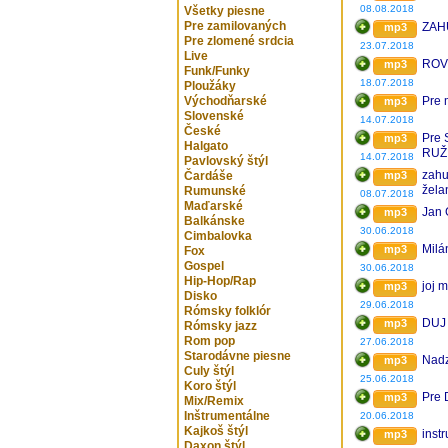
08.08.2018
Všetky piesne
Pre zamilovaných
ZAHU
mp3
Pre zlomené srdcia
23.07.2018
Live
ROVE
mp3
Funk/Funky
18.07.2018
Ploužáky
Východňarské
Pre 
mp3
Slovenské
14.07.2018
České
Pre 
mp3
Halgato
RUŽ
14.07.2018
Pavlovský štýl
zahu
Čardáše
mp3
žela
Rumunské
08.07.2018
Maďarské
Jan 
mp3
Balkánske
30.06.2018
Cimbalovka
Milá
mp3
Fox
Gospel
30.06.2018
Hip-Hop/Rap
joj 
mp3
Disko
29.06.2018
Rómsky folklór
DUJ
mp3
Rómsky jazz
Rom pop
27.06.2018
Starodávne piesne
Nad
mp3
Culy štýl
25.06.2018
Koro štýl
Pre 
mp3
Mix/Remix
Inštrumentálne
20.06.2018
Kajkoš štýl
inst
mp3
Daxon štýl