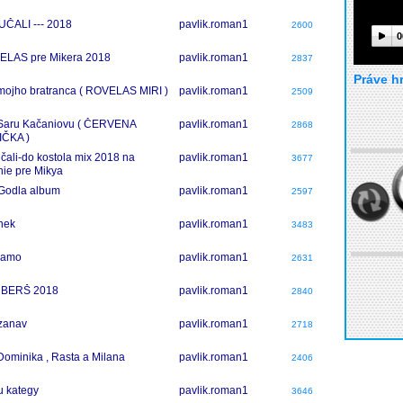
ČALI --- 2018
pavlik.roman1
2600
0
LAS pre Mikera 2018
pavlik.roman1
2837
Práve h
mojho bratranca ( ROVELAS MIRI )
pavlik.roman1
2509
Saru Kačaniovu ( ČERVENA
pavlik.roman1
2868
IČKA )
čali-do kostola mix 2018 na
pavlik.roman1
3677
nie pre Mikya
Godla album
pavlik.roman1
2597
nek
pavlik.roman1
3483
mamo
pavlik.roman1
2631
 BERŠ 2018
pavlik.roman1
2840
zanav
pavlik.roman1
2718
Dominika , Rasta a Milana
pavlik.roman1
2406
ru kategy
pavlik.roman1
3646