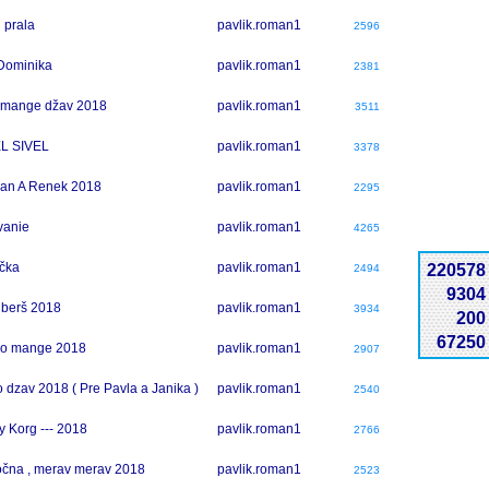
u prala
pavlik.roman1
2596
Dominika
pavlik.roman1
2381
 mange džav 2018
pavlik.roman1
3511
L SIVEL
pavlik.roman1
3378
an A Renek 2018
pavlik.roman1
2295
vanie
pavlik.roman1
4265
čka
pavlik.roman1
220578
2494
9304
 berš 2018
pavlik.roman1
3934
200
67250
ro mange 2018
pavlik.roman1
2907
 dzav 2018 ( Pre Pavla a Janika )
pavlik.roman1
2540
y Korg --- 2018
pavlik.roman1
2766
očna , merav merav 2018
pavlik.roman1
2523