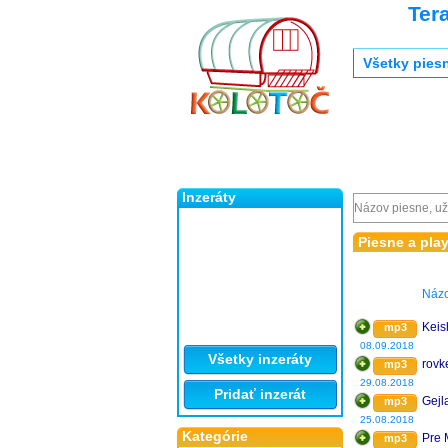
Ter
Všetky pies
Inzeráty
Piesne a play
Náz
Keis
mp3
08.09.2018
Všetky inzeráty
rovk
mp3
29.08.2018
Pridať inzerát
Gejl
mp3
25.08.2018
Kategórie
Pre 
mp3