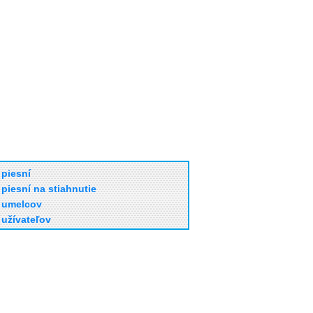
piesní
piesní na stiahnutie
umelcov
užívateľov