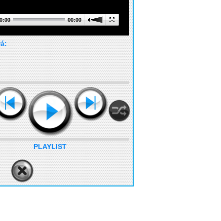
0:00
00:00
rá:
PLAYLIST