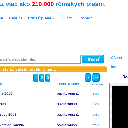
az viac ako
210,000
rómskych piesní.
ne
Umelci
Pridať pieseň
TOP 50
Pomoc
Užívateľ:
Hľadať
Heslo:
listy užívateľa pavlik.roman1
Re
>
>>
1
2
3
ov
Pridal užívateľ
Zobrazení
ha 2018
pavlik.roman1
2862
eras
pavlik.roman1
2551
a oča 2018
pavlik.roman1
2658
Mata do Toronta
pavlik.roman1
2746