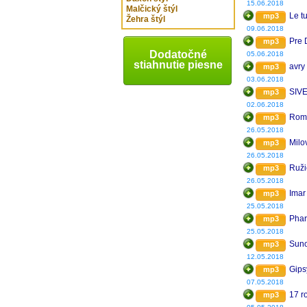
15.06.2018
Malčický štýl
Le t
mp3
Žehra štýl
09.06.2018
Pre 
mp3
Dodatočné
05.06.2018
stiahnutie piesne
avry
mp3
03.06.2018
SIVE
mp3
02.06.2018
Rom
mp3
26.05.2018
Milo
mp3
26.05.2018
Ruži
mp3
26.05.2018
Imar
mp3
25.05.2018
Pha
mp3
25.05.2018
Suno
mp3
12.05.2018
Gips
mp3
07.05.2018
17 r
mp3